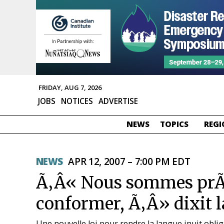
FRIDAY, AUG 7, 2026
JOBS
NOTICES
ADVERTISE
NEWS
TOPICS
REGI
NEWS
APR 12, 2007 – 7:00 PM EDT
Ã‚Â« Nous sommes prÃ
conformer, Ã‚Â» dixit
Une nouvelle loi pour rendre la langue inuit oblig