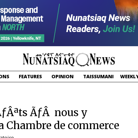
ONS
FEATURES
OPINION
TAISSUMANI
WEEKLY
ƒÂªts ÃƒÂ nous y
 la Chambre de commerce
atoire