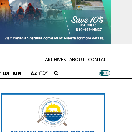
ARCHIVES
ABOUT
CONTACT
 EDITION
ᐃᓄᒃᑎᑐᑦ